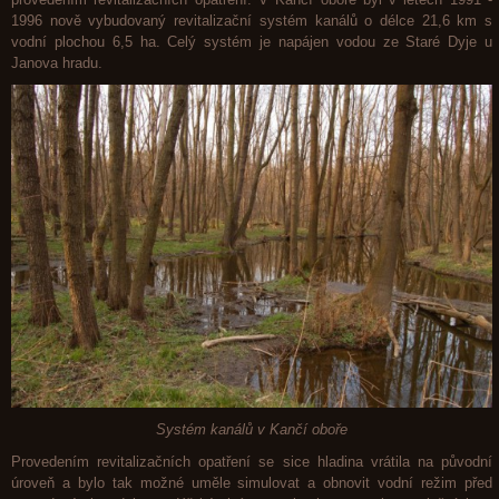
1996 nově vybudovaný revitalizační systém kanálů o délce 21,6 km s
vodní plochou 6,5 ha. Celý systém je napájen vodou ze Staré Dyje u
Janova hradu.
Systém kanálů v Kančí oboře
Provedením revitalizačních opatření se sice hladina vrátila na původní
úroveň a bylo tak možné uměle simulovat a obnovit vodní režim před