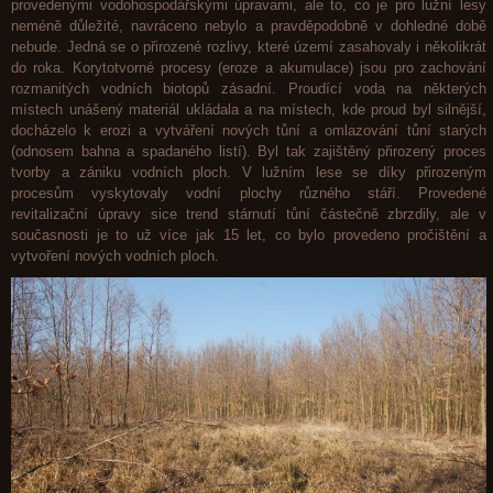
provedenými vodohospodářskými úpravami, ale to, co je pro lužní lesy
neméně důležité, navráceno nebylo a pravděpodobně v dohledné době
nebude. Jedná se o přirozené rozlivy, které území zasahovaly i několikrát
do roka. Korytotvorné procesy (eroze a akumulace) jsou pro zachování
rozmanitých vodních biotopů zásadní. Proudící voda na některých
místech unášený materiál ukládala a na místech, kde proud byl silnější,
docházelo k erozi a vytváření nových tůní a omlazování tůní starých
(odnosem bahna a spadaného listí). Byl tak zajištěný přirozený proces
tvorby a zániku vodních ploch. V lužním lese se díky přirozeným
procesům vyskytovaly vodní plochy různého stáří. Provedené
revitalizační úpravy sice trend stárnutí tůní částečně zbrzdily, ale v
současnosti je to už více jak 15 let, co bylo provedeno pročištění a
vytvoření nových vodních ploch.