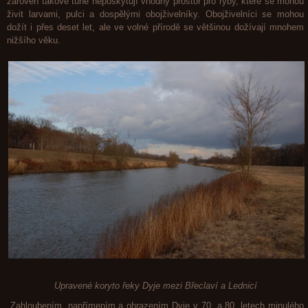
zároveň takové tůně neposkytují vhodný prostor pro ryby, které se mohou
živit larvami, pulci a dospělými obojživelníky. Obojživelníci se mohou
dožít i p
řes deset let, ale ve volné přírodě se většinou dožívají mnohem
nižšího věku.
Upravené koryto řeky Dyje mezi Břeclaví a Lednicí
Zahloubením, napřímením a ohrazením Dyje v 70. a 80. letech minulého