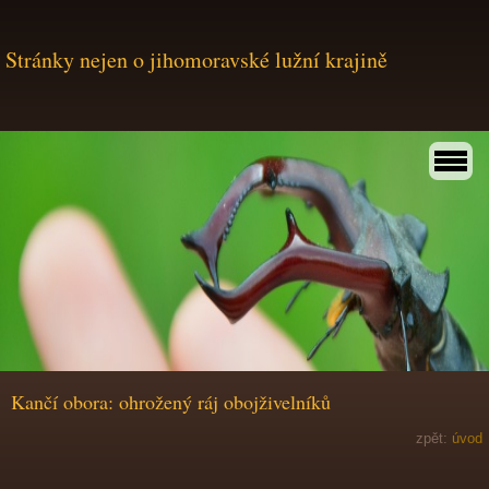
Stránky nejen o jihomoravské lužní krajině
Kančí obora: ohrožený ráj obojživelníků
zpět:
úvod