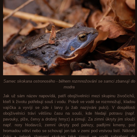
Samec skokana ostronosého - během rozmnožování se samci zbarvují do
modra
Jak už sám název napovídá, patří obojživelníci mezi skupinu živočichů,
kteří k životu potřebují souš i vodu. Právě ve vodě se rozmnožují, kladou
vajíčka a vyvíjí se zde i larvy (u žab nazýváni pulci). V dospělosti
obojživelníci tráví většinu času na souši, kde hledají potravu (např.
pavouky, plže, červy a drobný hmyz) a zimují. Za zimní úkryty jim slouží
např. nory hlodavců, zemní úkryty pod pařezy, padlými kmeny, pod
hromadou větví nebo se schovají jen tak v zemi pod vrstvou listí. Někteří
čolci a zeleně zbarvení skokani také zimují ve vodě zahrabaní do