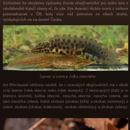
Vzhledem ke skrytému způsobu života obojživelníků jen málo kdo z
návštěvníků Kančí obory ví, že zde žije dvanáct těchto tvorů z celkem
jedenadvaceti v ČR, tedy více než polovina ze všech druhů,
vyskytujících se na území Česka.
Samec a samice čolka obecného
Ani Břeclavané většinou nevědí, že z ocasatých obojživelníků má v oboře
svůj domov čolek obecný nebo čolek dunajský. Z bezocasých (žab) je to
blatnice skvrnitá, kuňka obecná, ropucha obecná, ropucha zelená, ale
také rosnička zelená, hnědí skokani (skokan štíhlý a skokan ostronosý) a
zelení skokani (skokan krátkonohý, skokan skřehotavý a skokan zelený).