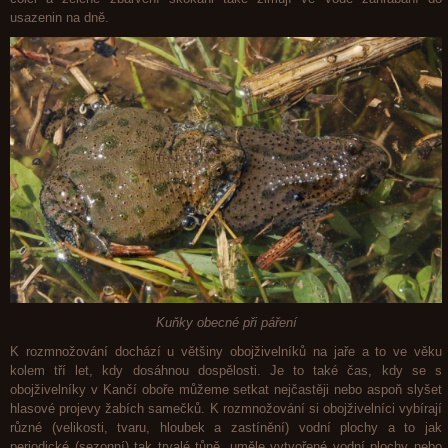
usazenin na dně.
Kuňky obecné při páření
K rozmnožování dochází u většiny obojživelníků na jaře a to ve věku
kolem tří let, kdy dosáhnou dospělosti. Je to také čas, kdy se s
obojživelníky v Kančí oboře můžeme setkat nejčastěji nebo aspoň slyšet
hlasové projevy žabích samečků. K rozmnožování si obojživelníci vybírají
různé (velikosti, tvaru, hloubek a zastínění) vodní plochy a to jak
periodické (sezonní) tak trvalé tůně, uměle vytvořené vodní plochy nebo