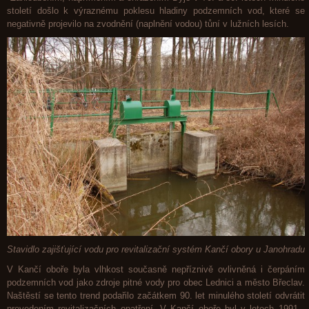
století došlo k výraznému poklesu hladiny podzemních vod, které se
negativně projevilo na zvodnění (naplnění vodou) tůní v lužních lesích.
Stavidlo zajišťující vodu pro revitalizační systém Kančí obory u Janohradu
V Kančí oboře byla vlhkost současně nepříznivě ovlivněná i čerpáním
podzemních vod jako zdroje pitné vody pro obec Lednici a město Břeclav.
Naštěstí se tento trend podařilo začátkem 90. let minulého století odvrátit
provedením revitalizačních opatření. V Kančí oboře byl v letech 1991 -