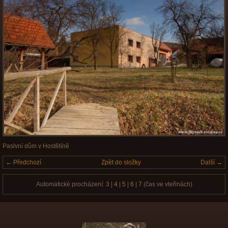
Pasivní dům v Hostětíně
← Předchozí
Zpět do složky
Další →
Automatické procházení:
3
|
4
|
5
|
6
|
7
(čas ve vteřinách)