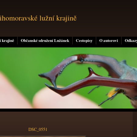
jihomoravské lužní krajině
 krajině
Občanské sdružení Lužánek
Cestopisy
O autorovi
Odkaz
DSC_0551