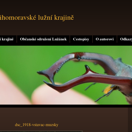
jihomoravské lužní krajině
 krajině
Občanské sdružení Lužánek
Cestopisy
O autorovi
Odkaz
dsc_1918-vstavac-muzsky