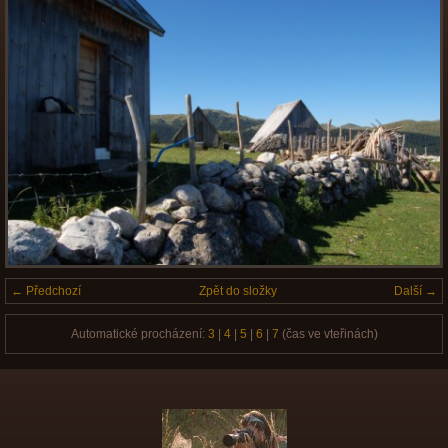
← Předchozí
Zpět do složky
Další →
Automatické procházení:
3
|
4
|
5
|
6
|
7
(čas ve vteřinách)