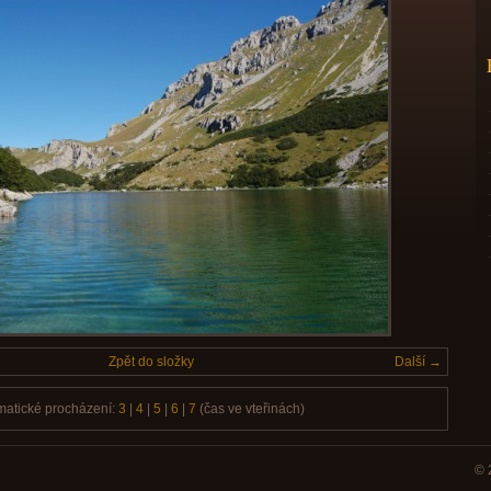
Zpět do složky
Další →
matické procházení:
3
|
4
|
5
|
6
|
7
(čas ve vteřinách)
© 