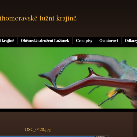
jihomoravské lužní krajině
 krajině
Občanské sdružení Lužánek
Cestopisy
O autorovi
Odkaz
DSC_0420.jpg