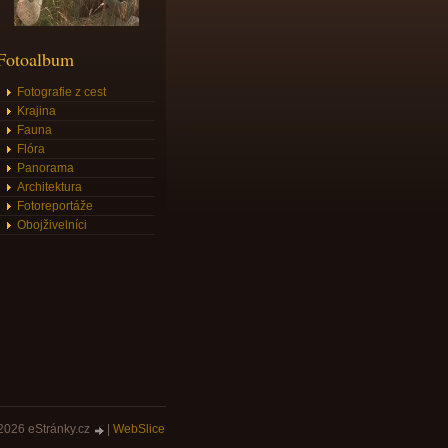
Fotoalbum
Fotografie z cest
Krajina
Fauna
Flóra
Panorama
Architektura
Fotoreportáže
Obojživelníci
2026 eStránky.cz
|
WebSlice