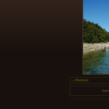
← Předchozí
Auto