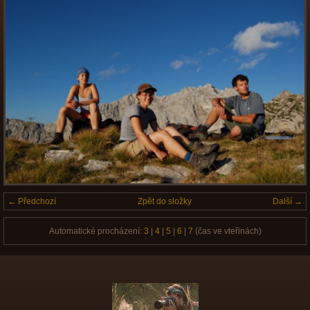
← Předchozí
Zpět do složky
Další →
Automatické procházení:
3
|
4
|
5
|
6
|
7
(čas ve vteřinách)