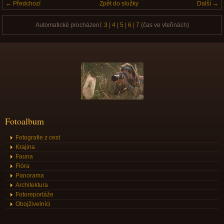
← Předchozí
Zpět do složky
Další →
Automatické procházení:
3
|
4
|
5
|
6
|
7
(čas ve vteřinách)
Fotoalbum
Fotografie z cest
Krajina
Fauna
Flóra
Panorama
Architektura
Fotoreportáže
Obojživelníci