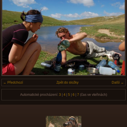
← Předchozí
Zpět do složky
Další →
Automatické procházení:
3
|
4
|
5
|
6
|
7
(čas ve vteřinách)