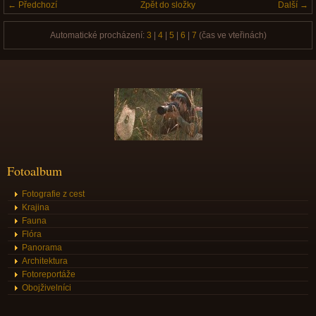
← Předchozí
Zpět do složky
Další →
Automatické procházení:
3
|
4
|
5
|
6
|
7
(čas ve vteřinách)
Fotoalbum
Fotografie z cest
Krajina
Fauna
Flóra
Panorama
Architektura
Fotoreportáže
Obojživelníci