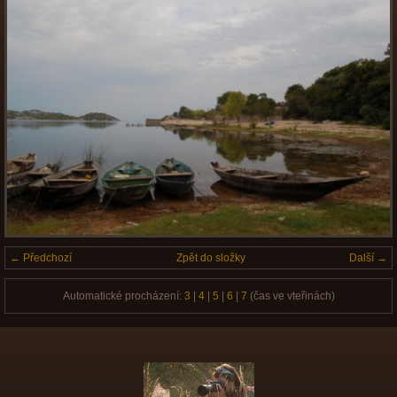
← Předchozí
Zpět do složky
Další →
Automatické procházení:
3
|
4
|
5
|
6
|
7
(čas ve vteřinách)