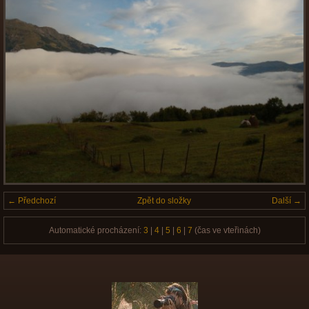
← Předchozí
Zpět do složky
Další →
Automatické procházení:
3
|
4
|
5
|
6
|
7
(čas ve vteřinách)