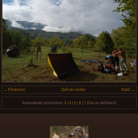
← Předchozí
Zpět do složky
Další →
Automatické procházení:
3
|
4
|
5
|
6
|
7
(čas ve vteřinách)