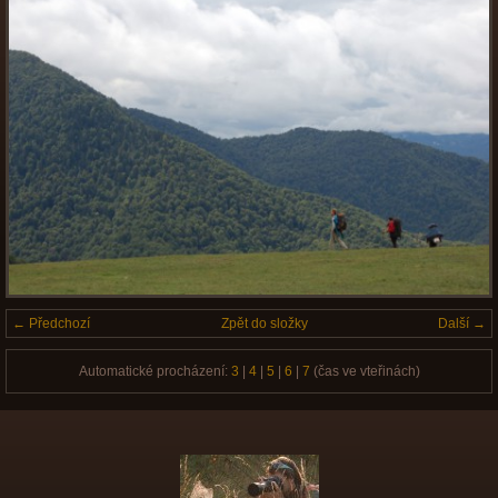
← Předchozí
Zpět do složky
Další →
Automatické procházení:
3
|
4
|
5
|
6
|
7
(čas ve vteřinách)