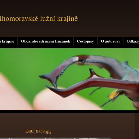
jihomoravské lužní krajině
 krajině
Občanské sdružení Lužánek
Cestopisy
O autorovi
Odkaz
DSC_0759.jpg