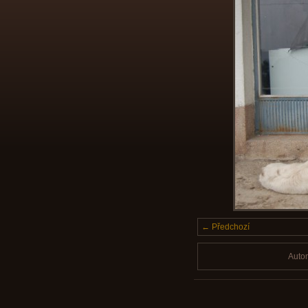
← Předchozí
Auto