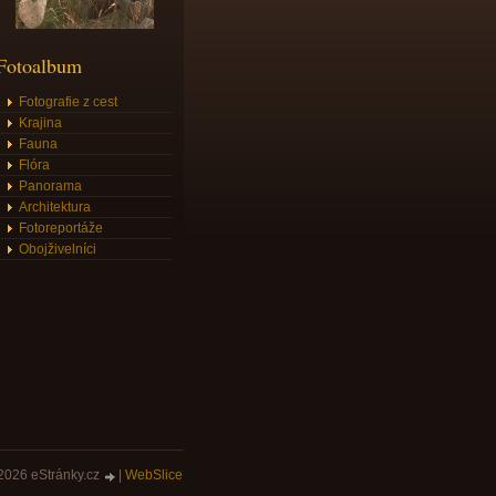
Fotoalbum
Fotografie z cest
Krajina
Fauna
Flóra
Panorama
Architektura
Fotoreportáže
Obojživelníci
2026 eStránky.cz
|
WebSlice