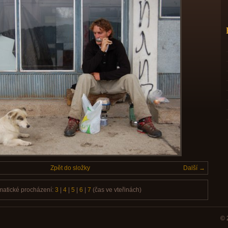
Zpět do složky
Další →
matické procházení:
3
|
4
|
5
|
6
|
7
(čas ve vteřinách)
© 