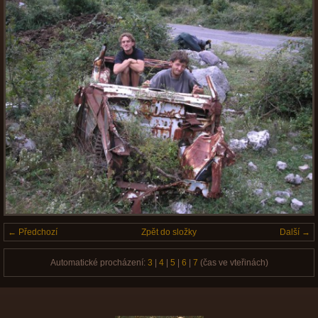
← Předchozí
Zpět do složky
Další →
Automatické procházení:
3
|
4
|
5
|
6
|
7
(čas ve vteřinách)