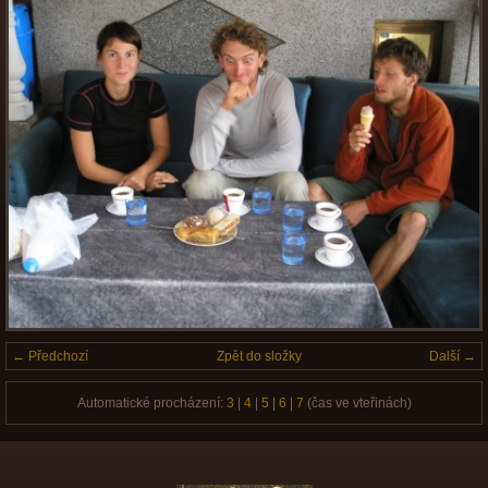
← Předchozí
Zpět do složky
Další →
Automatické procházení:
3
|
4
|
5
|
6
|
7
(čas ve vteřinách)