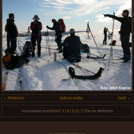
← Předchozí
Zpět do složky
Další →
Automatické procházení:
3
|
4
|
5
|
6
|
7
(čas ve vteřinách)