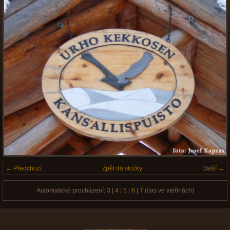
← Předchozí
Zpět do složky
Další →
Automatické procházení:
3
|
4
|
5
|
6
|
7
(čas ve vteřinách)