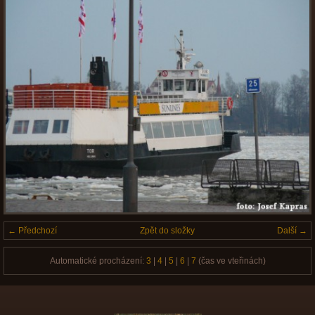
← Předchozí
Zpět do složky
Další →
Automatické procházení:
3
|
4
|
5
|
6
|
7
(čas ve vteřinách)