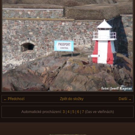
← Předchozí
Zpět do složky
Další →
Automatické procházení:
3
|
4
|
5
|
6
|
7
(čas ve vteřinách)