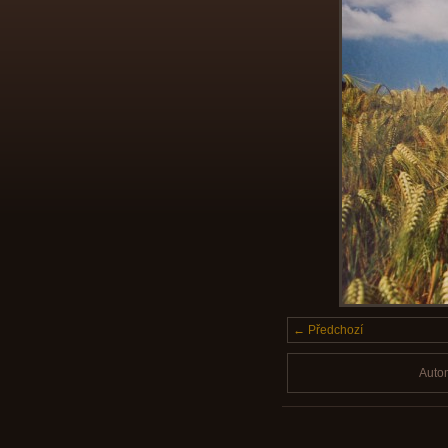
← Předchozí
Auto