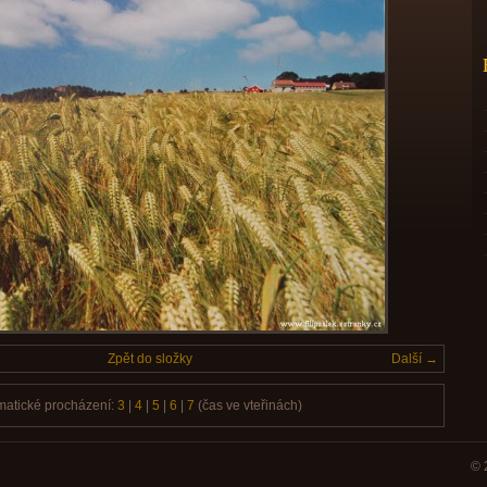
Zpět do složky
Další →
matické procházení:
3
|
4
|
5
|
6
|
7
(čas ve vteřinách)
© 