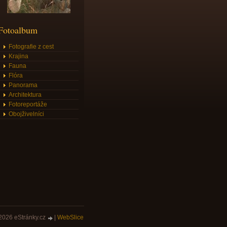
Fotoalbum
Fotografie z cest
Krajina
Fauna
Flóra
Panorama
Architektura
Fotoreportáže
Obojživelníci
2026 eStránky.cz
|
WebSlice