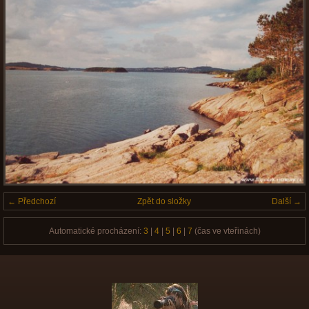
← Předchozí
Zpět do složky
Další →
Automatické procházení:
3
|
4
|
5
|
6
|
7
(čas ve vteřinách)