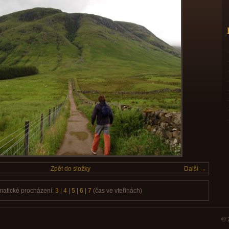
Zpět do složky
Další →
matické procházení:
3
|
4
|
5
|
6
|
7
(čas ve vteřinách)
© 