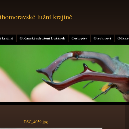
jihomoravské lužní krajině
 krajině
Občanské sdružení Lužánek
Cestopisy
O autorovi
Odkaz
DSC_4059.jpg