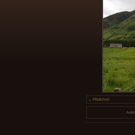
← Předchozí
Auto