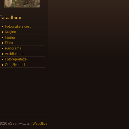
Fotoalbum
Fotografie z cest
Krajina
Fauna
Flóra
Panorama
Architektura
Fotoreportáže
Obojživelníci
2026 eStránky.cz
|
WebSlice