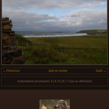
← Předchozí
Zpět do složky
Další →
Automatické procházení:
3
|
4
|
5
|
6
|
7
(čas ve vteřinách)