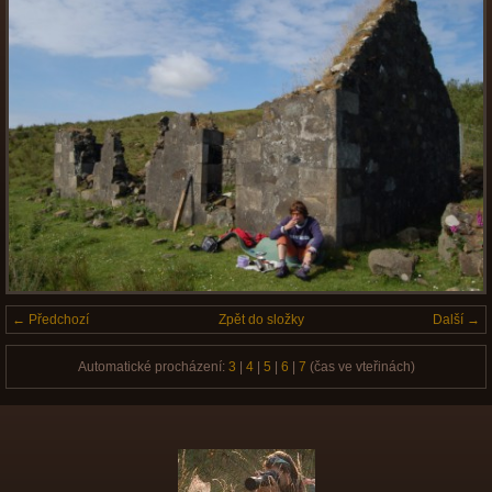
← Předchozí
Zpět do složky
Další →
Automatické procházení:
3
|
4
|
5
|
6
|
7
(čas ve vteřinách)