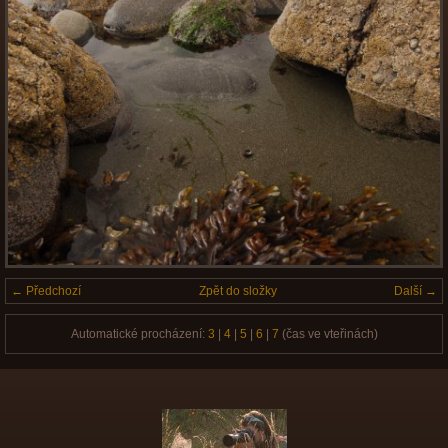
← Předchozí
Zpět do složky
Další →
Automatické procházení:
3
|
4
|
5
|
6
|
7
(čas ve vteřinách)