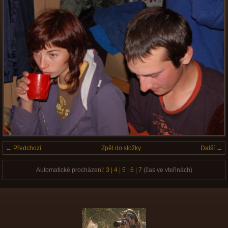
← Předchozí
Zpět do složky
Další →
Automatické procházení:
3
|
4
|
5
|
6
|
7
(čas ve vteřinách)