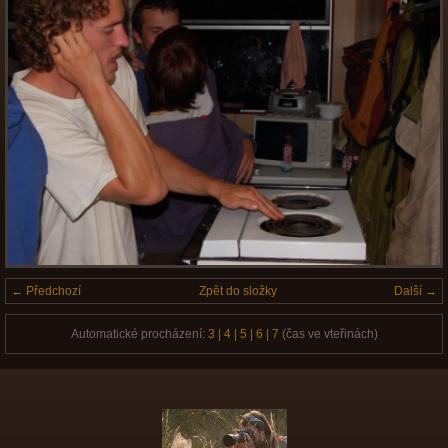
← Předchozí
Zpět do složky
Další →
Automatické procházení:
3
|
4
|
5
|
6
|
7
(čas ve vteřinách)