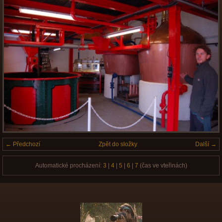
← Předchozí
Zpět do složky
Další →
Automatické procházení:
3
|
4
|
5
|
6
|
7
(čas ve vteřinách)