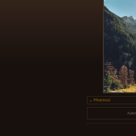
← Předchozí
Auto