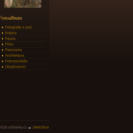
Fotoalbum
Fotografie z cest
Krajina
Fauna
Flóra
Panorama
Architektura
Fotoreportáže
Obojživelníci
2026 eStránky.cz
|
WebSlice