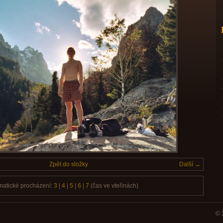
Zpět do složky
Další →
matické procházení:
3
|
4
|
5
|
6
|
7
(čas ve vteřinách)
© 