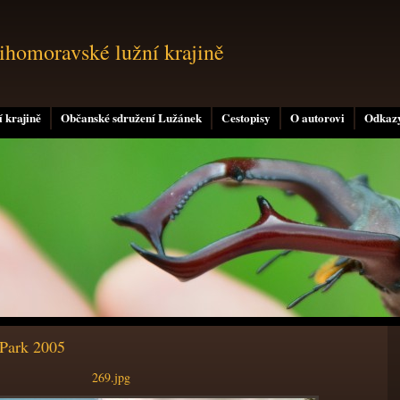
jihomoravské lužní krajině
 krajině
Občanské sdružení Lužánek
Cestopisy
O autorovi
Odkaz
 Park 2005
269.jpg