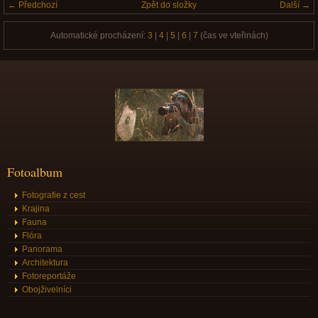
← Předchozí
Zpět do složky
Další →
Automatické procházení:
3
|
4
|
5
|
6
|
7
(čas ve vteřinách)
Fotoalbum
Fotografie z cest
Krajina
Fauna
Flóra
Panorama
Architektura
Fotoreportáže
Obojživelníci