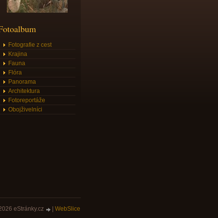
Fotoalbum
Fotografie z cest
Krajina
Fauna
Flóra
Panorama
Architektura
Fotoreportáže
Obojživelníci
2026 eStránky.cz
|
WebSlice