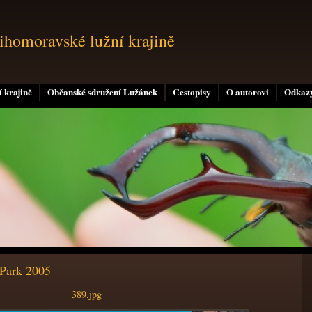
jihomoravské lužní krajině
 krajině
Občanské sdružení Lužánek
Cestopisy
O autorovi
Odkaz
 Park 2005
389.jpg