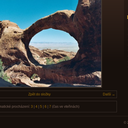
Zpět do složky
Další →
matické procházení:
3
|
4
|
5
|
6
|
7
(čas ve vteřinách)
© 