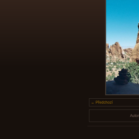
← Předchozí
Auto