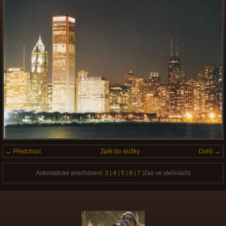
← Předchozí
Zpět do složky
Další →
Automatické procházení:
3
|
4
|
5
|
6
|
7
(čas ve vteřinách)