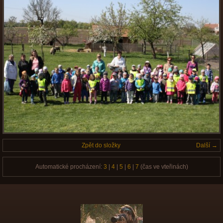
Zpět do složky
Další →
Automatické procházení:
3
|
4
|
5
|
6
|
7
(čas ve vteřinách)