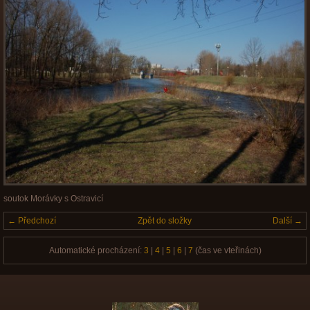
soutok Morávky s Ostravicí
← Předchozí
Zpět do složky
Další →
Automatické procházení:
3
|
4
|
5
|
6
|
7
(čas ve vteřinách)