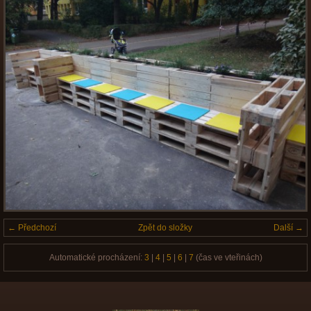
← Předchozí
Zpět do složky
Další →
Automatické procházení:
3
|
4
|
5
|
6
|
7
(čas ve vteřinách)