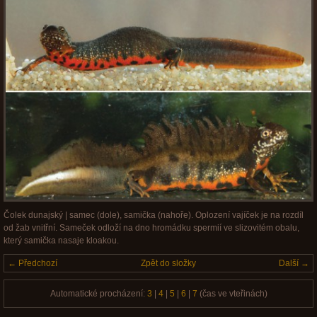
Čolek dunajský | samec (dole), samička (nahoře). Oplození vajíček je na rozdíl
od žab vnitřní. Sameček odloží na dno hromádku spermií ve slizovitém obalu,
který samička nasaje kloakou.
← Předchozí
Zpět do složky
Další →
Automatické procházení:
3
|
4
|
5
|
6
|
7
(čas ve vteřinách)