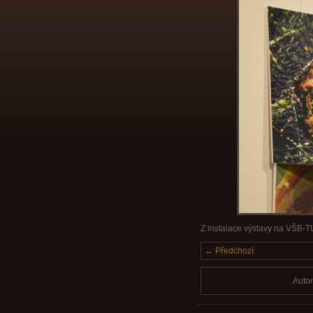
Z instalace výstavy na VŠB-T
← Předchozí
Auto