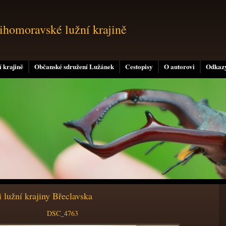
jihomoravské lužní krajině
 krajině
Občanské sdružení Lužánek
Cestopisy
O autorovi
Odkaz
i lužní krajiny Břeclavska
DSC_4763