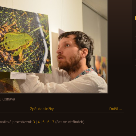
U Ostrava
Zpět do složky
Další →
matické procházení:
3
|
4
|
5
|
6
|
7
(čas ve vteřinách)