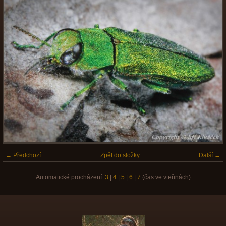
← Předchozí
Zpět do složky
Další →
Automatické procházení:
3
|
4
|
5
|
6
|
7
(čas ve vteřinách)