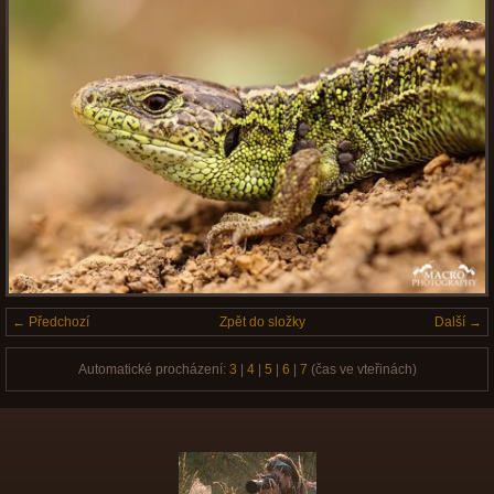
← Předchozí
Zpět do složky
Další →
Automatické procházení:
3
|
4
|
5
|
6
|
7
(čas ve vteřinách)