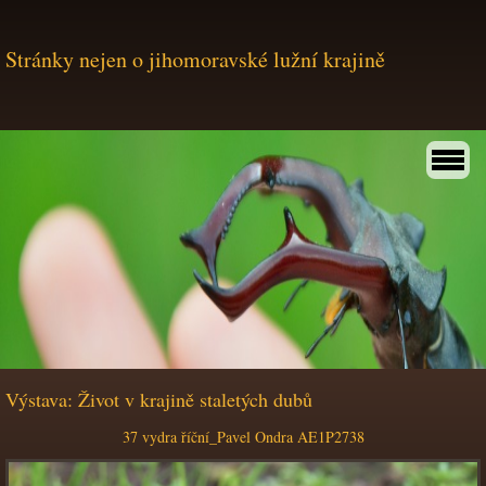
Stránky nejen o jihomoravské lužní krajině
Výstava: Život v krajině staletých dubů
37 vydra říční_Pavel Ondra AE1P2738