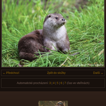
← Předchozí
Zpět do složky
Další →
Automatické procházení:
3
|
4
|
5
|
6
|
7
(čas ve vteřinách)