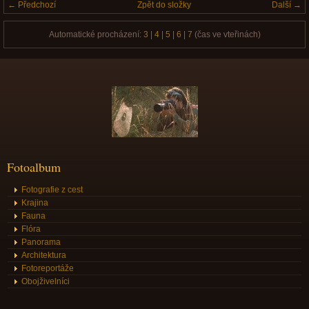
← Předchozí
Zpět do složky
Další →
Automatické procházení:
3
|
4
|
5
|
6
|
7
(čas ve vteřinách)
Fotoalbum
Fotografie z cest
Krajina
Fauna
Flóra
Panorama
Architektura
Fotoreportáže
Obojživelníci