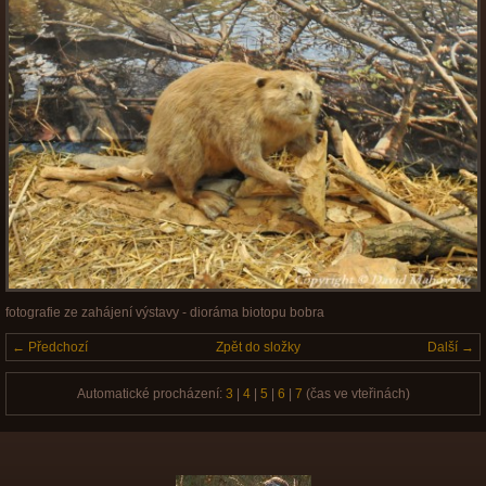
fotografie ze zahájení výstavy - dioráma biotopu bobra
← Předchozí
Zpět do složky
Další →
Automatické procházení:
3
|
4
|
5
|
6
|
7
(čas ve vteřinách)