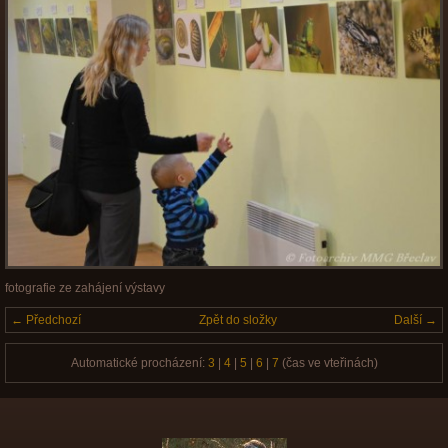
fotografie ze zahájení výstavy
← Předchozí
Zpět do složky
Další →
Automatické procházení:
3
|
4
|
5
|
6
|
7
(čas ve vteřinách)