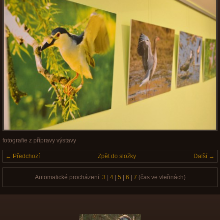
fotografie z přípravy výstavy
← Předchozí
Zpět do složky
Další →
Automatické procházení:
3
|
4
|
5
|
6
|
7
(čas ve vteřinách)