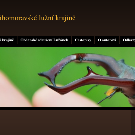
jihomoravské lužní krajině
 krajině
Občanské sdružení Lužánek
Cestopisy
O autorovi
Odkaz