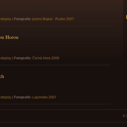
stopisy
|
Fotografie:
jezero Bajkal - Rusko 2007
ou Horou
stopisy
|
Fotografie:
Černá Hora 2006
ch
stopisy
|
Fotografie:
Laponsko 2007
© 