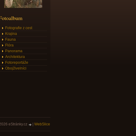
Fotoalbum
Fotografie z cest
Krajina
Fauna
Flóra
Panorama
Architektura
Fotoreportáže
Obojživelníci
2026 eStránky.cz
|
WebSlice