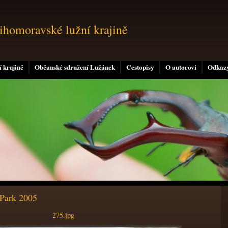
jihomoravské lužní krajině
 krajině
Občanské sdružení Lužánek
Cestopisy
O autorovi
Odkaz
 Park 2005
275.jpg