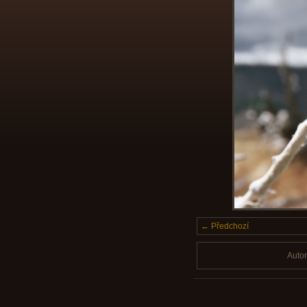
← Předchozí
Auto