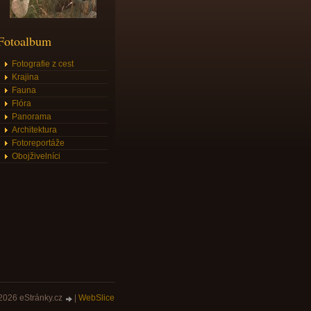
Fotoalbum
Fotografie z cest
Krajina
Fauna
Flóra
Panorama
Architektura
Fotoreportáže
Obojživelníci
2026 eStránky.cz
|
WebSlice