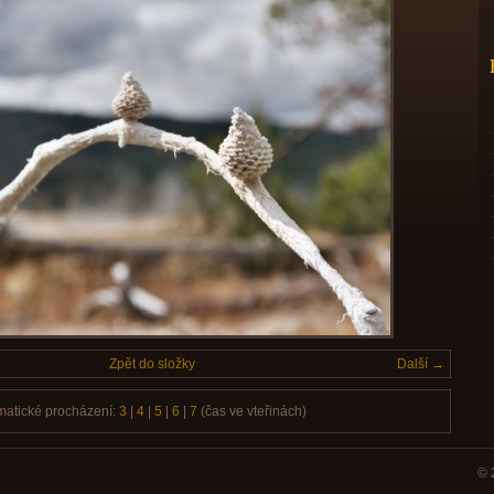
Zpět do složky
Další →
matické procházení:
3
|
4
|
5
|
6
|
7
(čas ve vteřinách)
© 