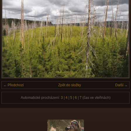
← Předchozí
Zpět do složky
Další →
Automatické procházení:
3
|
4
|
5
|
6
|
7
(čas ve vteřinách)