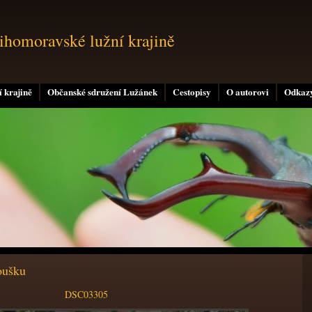
jihomoravské lužní krajině
 krajině
Občanské sdružení Lužánek
Cestopisy
O autorovi
Odkaz
oušku
DSC03305