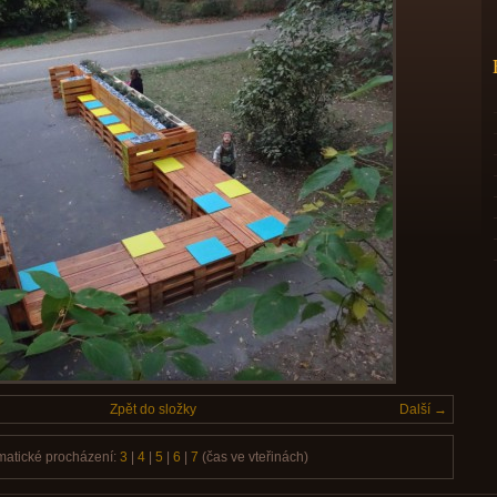
Zpět do složky
Další →
matické procházení:
3
|
4
|
5
|
6
|
7
(čas ve vteřinách)