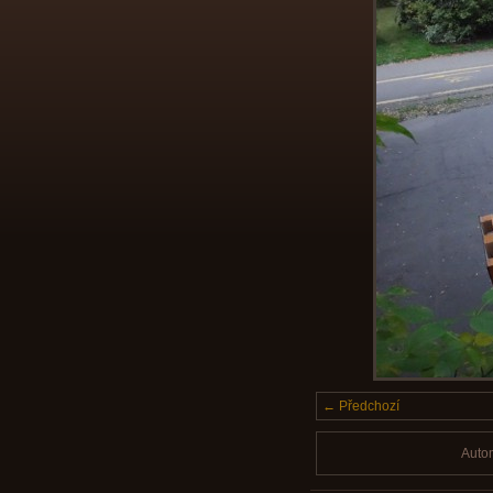
← Předchozí
Auto